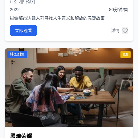
나의 해방일지
2022
80分钟/集
描绘都市边缘人群寻找人生意义和解放的温暖故事。
立即观看
详情
韩国剧集
8.8
黑暗荣耀