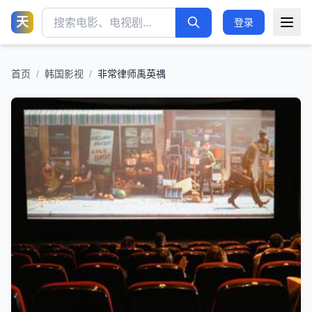
天
登录
首页
/
韩国影视
/
非常律师禹英禑