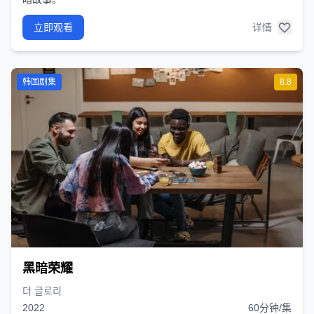
立即观看
详情
韩国剧集
8.8
黑暗荣耀
더 글로리
2022
60分钟/集