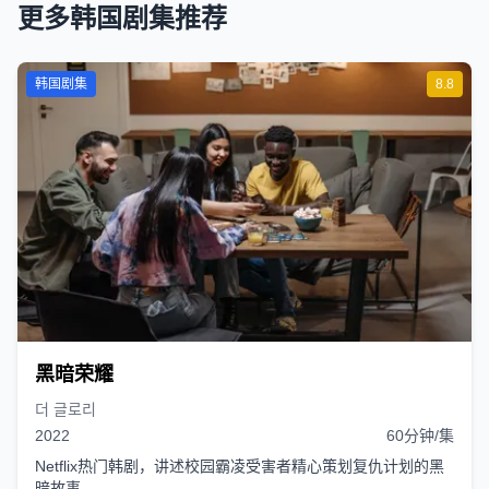
更多韩国剧集推荐
韩国剧集
8.8
黑暗荣耀
더 글로리
2022
60分钟/集
Netflix热门韩剧，讲述校园霸凌受害者精心策划复仇计划的黑
暗故事。