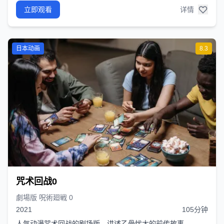
立即观看
详情
日本动画
8.3
咒术回战0
劇場版 呪術廻戦 0
2021
105分钟
人气动漫咒术回战的剧场版，讲述乙骨忧太的前传故事。