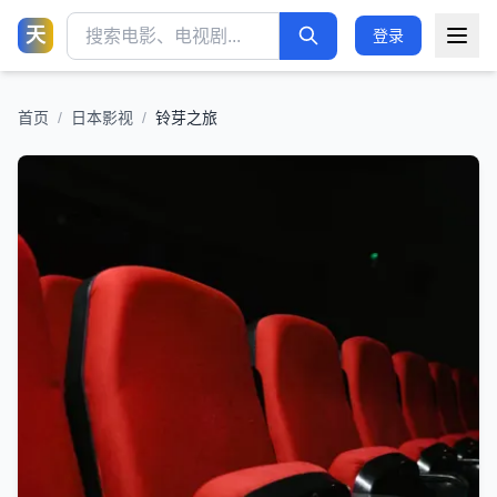
天
登录
首页
/
日本影视
/
铃芽之旅