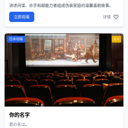
讲述间谍、杀手和超能力者组成伪装家庭的温馨喜剧故事。
立即观看
详情
日本动画
8.4
你的名字
君の名は。