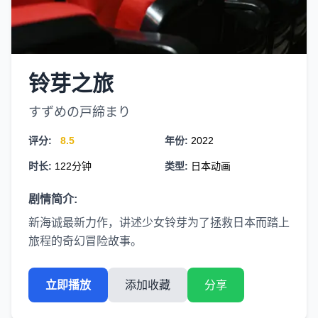
铃芽之旅
すずめの戸締まり
评分:
8.5
年份:
2022
时长:
122分钟
类型:
日本动画
剧情简介:
新海诚最新力作，讲述少女铃芽为了拯救日本而踏上
旅程的奇幻冒险故事。
立即播放
添加收藏
分享